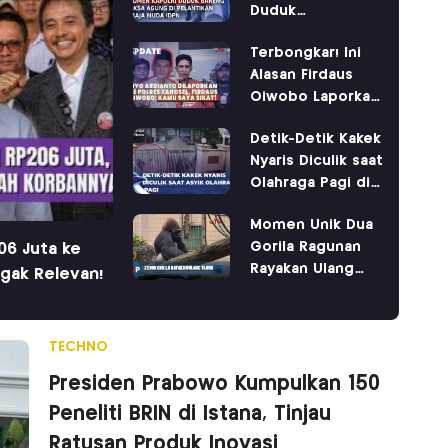
Duduk
Berdampingan di
Terbongkar! Ini
IPDN
Alasan Firdaus
Oiwobo Laporkan
Tiyo Ardianto ke
Detik-Detik Kakek
Polres Tangsel
Nyaris Diculik saat
Olahraga Pagi di
PIK
Momen Unik Dua
Gorila Ragunan
06 Juta ke
Rayakan Ulang
gak Relevan!
Tahun
TECHNO
Presiden Prabowo Kumpulkan 150
Peneliti BRIN di Istana, Tinjau
Ratusan Produk Inovasi