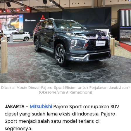
Dibekali Mesin Diesel, Pajero Sport Efisien untuk Perjalanan Jarak Jauh?
(Okezone/Erha A Ramadhoni)
JAKARTA
-
Mitsubishi
Pajero Sport merupakan SUV
diesel yang sudah lama eksis di Indonesia. Pajero
Sport menjadi salah satu model terlaris di
segmennya.