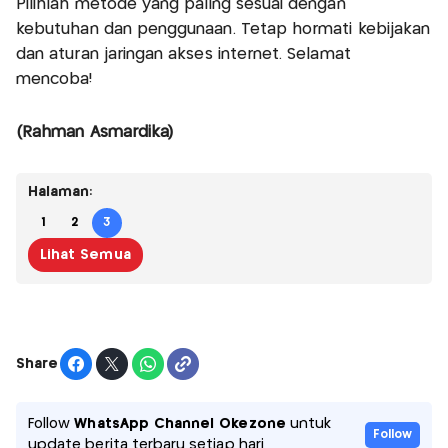
Pilihlah metode yang paling sesuai dengan
kebutuhan dan penggunaan. Tetap hormati kebijakan
dan aturan jaringan akses internet. Selamat
mencoba!
(Rahman Asmardika)
Halaman:
1
2
3
Lihat Semua
Share
Follow
WhatsApp Channel Okezone
untuk
Follow
update berita terbaru setiap hari