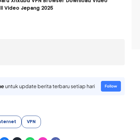
erbaru Xnxubd VPN Browser Download Video
ll Video Jepang 2025
ne
untuk update berita terbaru setiap hari
Follow
nternet
VPN