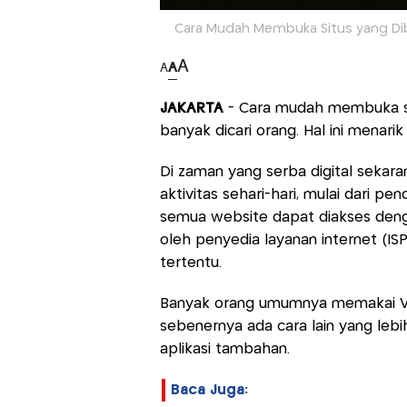
Cara Mudah Membuka Situs yang Diblo
A
A
A
JAKARTA
- Cara mudah membuka si
banyak dicari orang. Hal ini menarik
Di zaman yang serba digital sekaran
aktivitas sehari-hari, mulai dari pe
semua website dapat diakses deng
oleh penyedia layanan internet (ISP
tertentu.
Banyak orang umumnya memakai VPN
sebenernya ada cara lain yang lebi
aplikasi tambahan.
Baca Juga: