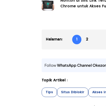
Nonton di Sini, Link T
Chrome untuk Akses Fu
Halaman:
1
2
Follow
WhatsApp Channel Okezo
Topik Artikel :
Tips
Situs Diblokir
Akses I