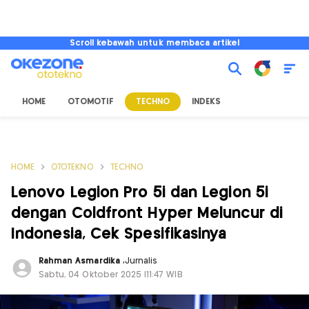
Scroll kebawah untuk membaca artikel
HOME
OTOMOTIF
TECHNO
INDEKS
HOME
OTOTEKNO
TECHNO
Lenovo Legion Pro 5i dan Legion 5i
dengan Coldfront Hyper Meluncur di
Indonesia, Cek Spesifikasinya
Rahman Asmardika
,
Jurnalis
Sabtu, 04 Oktober 2025 |11:47 WIB