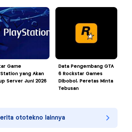
tar Game
Data Pengembang GTA
yStation yang Akan
6 Rockstar Games
up Server Juni 2026
Dibobol, Peretas Minta
Tebusan
berita ototekno lainnya