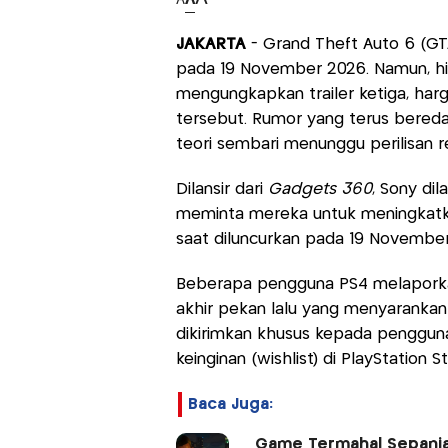
JAKARTA
- Grand Theft Auto 6 (GTA
pada 19 November 2026. Namun, h
mengungkapkan trailer ketiga, har
tersebut. Rumor yang terus bered
teori sembari menunggu perilisan r
Dilansir dari
Gadgets 360
, Sony di
meminta mereka untuk meningkatka
saat diluncurkan pada 19 Novembe
Beberapa pengguna PS4 melaporkan
akhir pekan lalu yang menyarankan
dikirimkan khusus kepada penggu
keinginan (wishlist) di PlayStation 
Baca Juga:
Game Termahal Sepanja