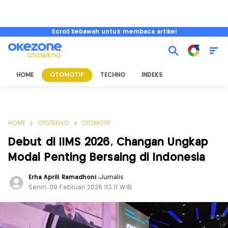
Scroll kebawah untuk membaca artikel
HOME
OTOMOTIF
TECHNO
INDEKS
HOME
OTOTEKNO
OTOMOTIF
Debut di IIMS 2026, Changan Ungkap
Modal Penting Bersaing di Indonesia
Erha Aprili Ramadhoni
,
Jurnalis
Senin, 09 Februari 2026 |13:11 WIB