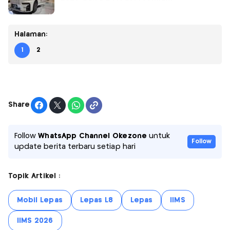
Halaman:
1
2
Share
Follow
WhatsApp Channel Okezone
untuk
Follow
update berita terbaru setiap hari
Topik Artikel :
Mobil Lepas
Lepas L8
Lepas
IIMS
IIMS 2026