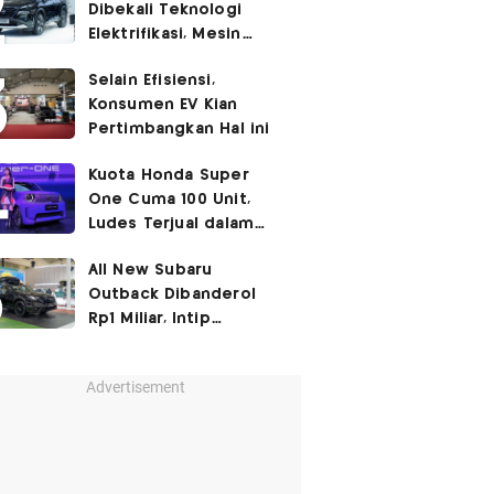
Dibekali Teknologi
Elektrifikasi, Mesin
Turbo Jadi Genset
Selain Efisiensi,
Konsumen EV Kian
Pertimbangkan Hal ini
Kuota Honda Super
One Cuma 100 Unit,
Ludes Terjual dalam
Sehari
All New Subaru
Outback Dibanderol
Rp1 Miliar, Intip
Spesifikasinya
Advertisement