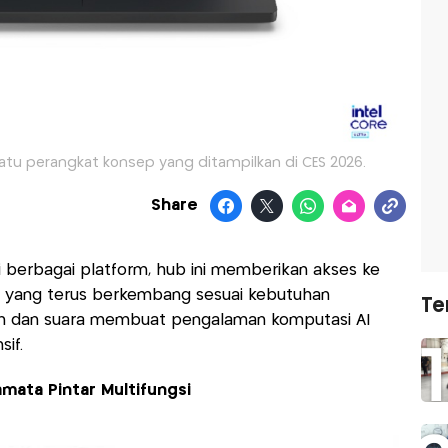
 satu perangkat konsep yang ditampilkan di CES 2026.
Share
 berbagai platform, hub ini memberikan akses ke
i AI yang terus berkembang sesuai kebutuhan
Te
han dan suara membuat pengalaman komputasi AI
sif.
mata Pintar Multifungsi