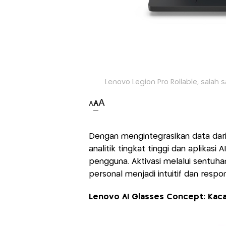
Lenovo Legion Pro Rollable, salah
A
A
A
Dengan mengintegrasikan data dari
analitik tingkat tinggi dan aplikas
pengguna. Aktivasi melalui sentu
personal menjadi intuitif dan respon
Lenovo AI Glasses Concept: Kaca