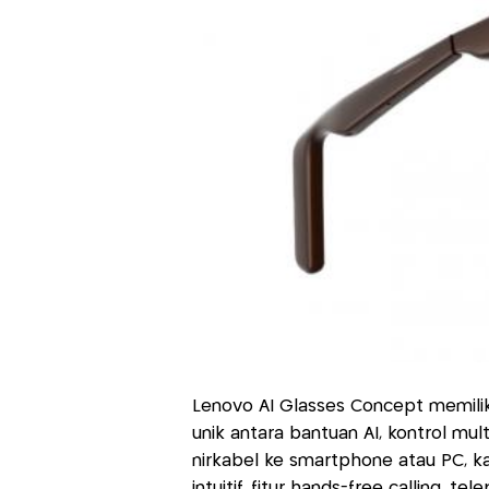
Lenovo AI Glasses Concept memili
unik antara bantuan AI, kontrol mul
nirkabel ke smartphone atau PC, ka
intuitif, fitur hands-free calling, 