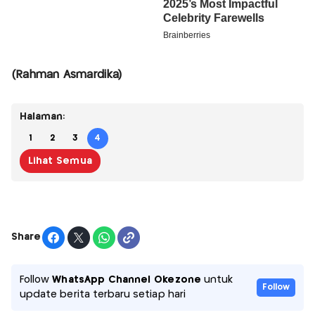
(Rahman Asmardika)
Halaman:
1
2
3
4
Lihat Semua
Share
Follow
WhatsApp Channel Okezone
untuk
Follow
update berita terbaru setiap hari