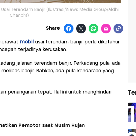
sai Terendam Banjir (Ilustrasi/iNews Media Group/Aldhi
Chandra)
Share
 merawat
mobil
usai terendam banjir perlu diketahui
encegah terjadinya kerusakan.
kadang jalanan terendam banjir. Terkadang pula, ada
elibas banjir. Bahkan, ada pula kendaraan yang
ukan penanganan tepat. Hal ini untuk menghindari
Te
rhatikan Pemotor saat Musim Hujan