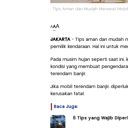
Tips Aman dan Mudah Merawat Mobil U
A
A
A
JAKARTA
- Tips aman dan mudah
pemilik kendaraan. Hal ini untuk m
Pada musim hujan seperti saat ini, 
kondisi yang membuat pengendara m
terendam banjir.
Jika mobil terendam banjir, diperl
kerusakan fatal.
Baca Juga:
5 Tips yang Wajib Dipe