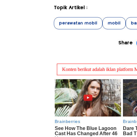
Topik Artikel :
perawatan mobil
mobil
ban
Share