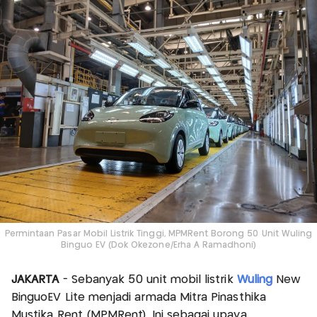
Permintaan Pasar Mobil Listrik Tinggi, MPMRent Borong 50 Unit Wuling
Binguo EV (Dok Okezone/Erha A Ramadhoni)
JAKARTA
- Sebanyak 50 unit mobil listrik
Wuling
New
BinguoEV Lite menjadi armada Mitra Pinasthika
Mustika Rent (MPMRent). Ini sebagai upaya