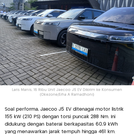
Laris Manis, 16 Ribu Unit Jaecoo J5 EV Dikirim ke Konsumen
(Okezone/Erha A Ramadhoni)
Soal performa, Jaecoo J5 EV ditenagai motor listrik
155 kW (210 PS) dengan torsi puncak 288 Nm. Ini
didukung dengan baterai berkapasitas 60,9 kWh
yang menawarkan jarak tempuh hingga 461 km.