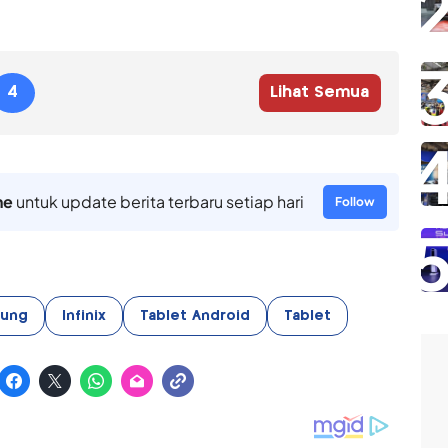
4
Lihat Semua
ne
untuk update berita terbaru setiap hari
Follow
ung
Infinix
Tablet Android
Tablet