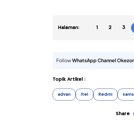
Halaman:
1
2
3
Follow
WhatsApp Channel Okezo
Topik Artikel :
advan
Itel
Redmi
sams
Share