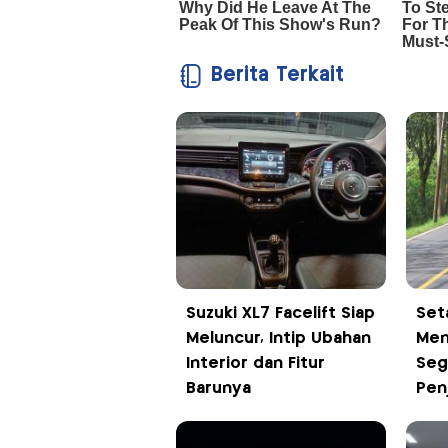
Berita Terkait
Suzuki XL7 Facelift Siap
Set
Meluncur, Intip Ubahan
Men
Interior dan Fitur
Segi
Barunya
Pen