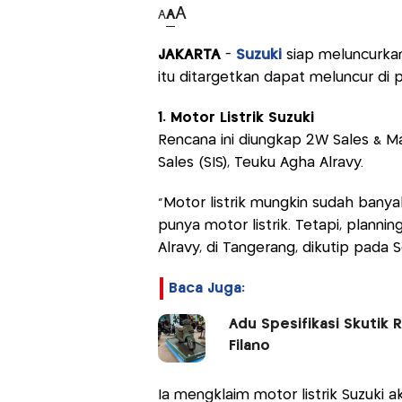
A
A
A
JAKARTA
-
Suzuki
siap meluncurkan
itu ditargetkan dapat meluncur di 
1. Motor Listrik Suzuki
Rencana ini diungkap 2W Sales & M
Sales (SIS), Teuku Agha Alravy.
"Motor listrik mungkin sudah banya
punya motor listrik. Tetapi, plann
Alravy, di Tangerang, dikutip pada 
Baca Juga:
Adu Spesifikasi Skutik
Filano
Ia mengklaim motor listrik Suzuki