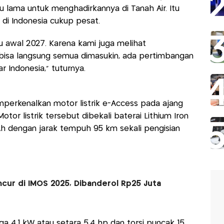
tu lama untuk menghadirkannya di Tanah Air. Itu
di Indonesia cukup pesat.
awal 2027. Karena kami juga melihat
 bisa langsung semua dimasukin, ada pertimbangan
 Indonesia," tuturnya.
mperkenalkan motor listrik e-Access pada ajang
tor listrik tersebut dibekali baterai Lithium Iron
h dengan jarak tempuh 95 km sekali pengisian
ncur di IMOS 2025, Dibanderol Rp25 Juta
 4,1 kW atau setara 5,4 hp dan torsi puncak 15