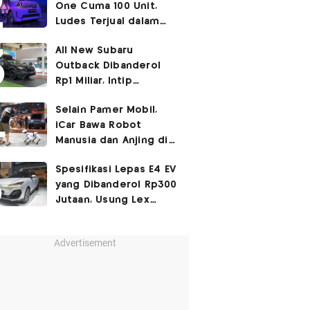
One Cuma 100 Unit,
Ludes Terjual dalam
Sehari
All New Subaru
Outback Dibanderol
Rp1 Miliar, Intip
Spesifikasinya
Selain Pamer Mobil,
iCar Bawa Robot
Manusia dan Anjing di
GIIAS 2026
Spesifikasi Lepas E4 EV
yang Dibanderol Rp300
Jutaan, Usung Lex
Platform
Advertisement