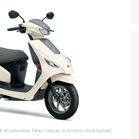
ik di Indonesia Tahun Depan, e-Access? (Dok Suzuki)