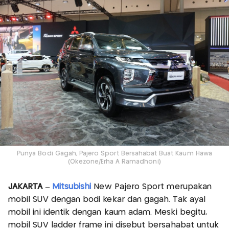
Punya Bodi Gagah, Pajero Sport Bersahabat Buat Kaum Hawa
(Okezone/Erha A Ramadhoni)
JAKARTA
–
Mitsubishi
New Pajero Sport merupakan
mobil SUV dengan bodi kekar dan gagah. Tak ayal
mobil ini identik dengan kaum adam. Meski begitu,
mobil SUV ladder frame ini disebut bersahabat untuk