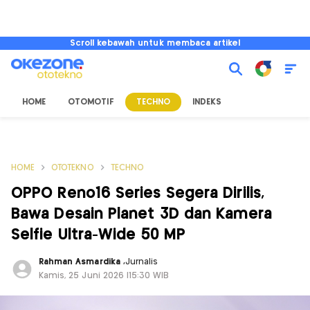
Scroll kebawah untuk membaca artikel
HOME
OTOMOTIF
TECHNO
INDEKS
HOME
OTOTEKNO
TECHNO
OPPO Reno16 Series Segera Dirilis,
Bawa Desain Planet 3D dan Kamera
Selfie Ultra-Wide 50 MP
Rahman Asmardika
,
Jurnalis
Kamis, 25 Juni 2026 |15:30 WIB