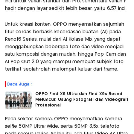
inci untuk varian standar dan Pro, sementara varian F
hadir dengan layar sedikit lebih besar, yaitu 6,57 inci.
Untuk kreasi konten, OPPO menyematkan sejumlah
fitur cerdas berbasis kecerdasan buatan (AI) pada
Reno16 Series, mulai dari AI Kolase Mix yang dapat
menggabungkan beberapa foto dan video menjadi
satu komposisi dengan mudah, hingga Pop Cam dan
AI Pop Out 2.0 yang mampu membuat subjek foto
terlihat seolah-olah melompat keluar dari frame.
Baca Juga :
OPPO Find X9 Ultra dan Find X9s Resmi
Meluncur, Usung Fotografi dan Videografi
Profesional
Pada sektor kamera, OPPO menyematkan kamera
selfie 50MP Ultra-Wide, serta 50MP 3,5x telefoto
pada semua varian. Selain itu, ada fitur Video 4K Ultra