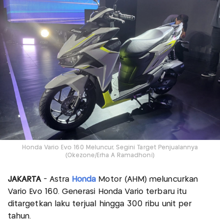
Honda Vario Evo 160 Meluncur, Segini Target Penjualannya
(Okezone/Erha A Ramadhoni)
JAKARTA
- Astra
Honda
Motor (AHM) meluncurkan
Vario Evo 160. Generasi Honda Vario terbaru itu
ditargetkan laku terjual hingga 300 ribu unit per
tahun.