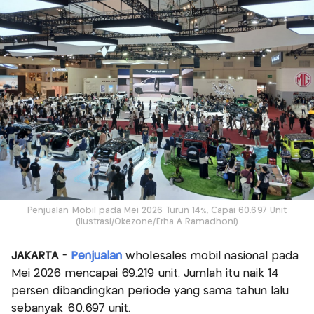
Penjualan Mobil pada Mei 2026 Turun 14%, Capai 60.697 Unit
(Ilustrasi/Okezone/Erha A Ramadhoni)
JAKARTA
-
Penjualan
wholesales mobil nasional pada
Mei 2026 mencapai 69.219 unit. Jumlah itu naik 14
persen dibandingkan periode yang sama tahun lalu
sebanyak 60.697 unit.