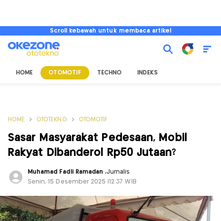
Scroll kebawah untuk membaca artikel
HOME
OTOMOTIF
TECHNO
INDEKS
HOME
OTOTEKNO
OTOMOTIF
Sasar Masyarakat Pedesaan, Mobil
Rakyat Dibanderol Rp50 Jutaan?
Muhamad Fadli Ramadan
,
Jurnalis
Senin, 15 Desember 2025 |12:37 WIB