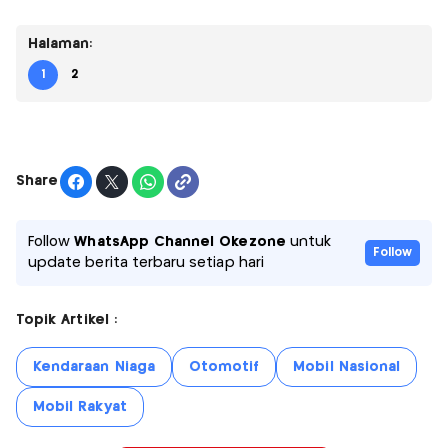
Halaman:
1
2
Share
Follow
WhatsApp Channel Okezone
untuk
Follow
update berita terbaru setiap hari
Topik Artikel :
Kendaraan Niaga
Otomotif
Mobil Nasional
Mobil Rakyat