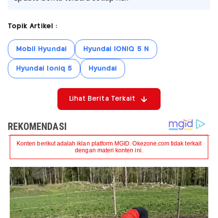
Topik Artikel :
Mobil Hyundai
Hyundai IONIQ 5 N
Hyundai Ioniq 5
Hyundai
Lihat Berita Terkait