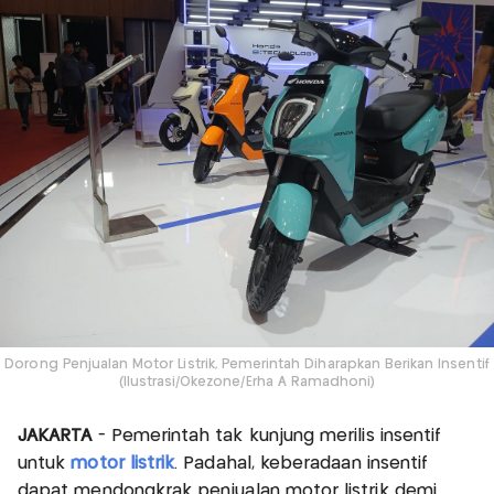
Dorong Penjualan Motor Listrik, Pemerintah Diharapkan Berikan Insentif
(Ilustrasi/Okezone/Erha A Ramadhoni)
JAKARTA
- Pemerintah tak kunjung merilis insentif
untuk
motor listrik
. Padahal, keberadaan insentif
dapat mendongkrak penjualan motor listrik demi