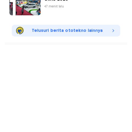
47 menit lalu
Telusuri berita ototekno lainnya