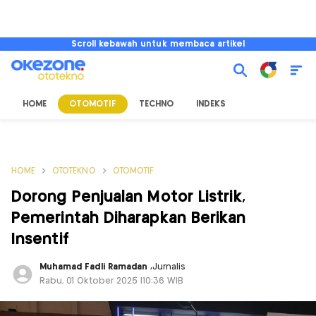
Scroll kebawah untuk membaca artikel
HOME
OTOMOTIF
TECHNO
INDEKS
HOME
OTOTEKNO
OTOMOTIF
Dorong Penjualan Motor Listrik,
Pemerintah Diharapkan Berikan
Insentif
Muhamad Fadli Ramadan
,
Jurnalis
Rabu, 01 Oktober 2025 |10:36 WIB