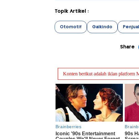
Topik Artikel :
Otomotif
Gaikindo
Penjua
Share