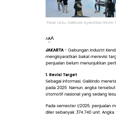
Pasar Lesu, Gaikindo Isyaratkan Revisi 
A
A
A
JAKARTA
- Gabungan Industri Kend
mengisyaratkan bakal merevisi tar
penjualan belum menunjukkan perb
1. Revisi Target
Sebagai informasi, Gaikindo menet
pada 2025. Namun, angka tersebut r
otomotif nasional yang sedang lesu
Pada semester I/2025, penjualan mob
diler sebanyak 374.740 unit. Angka