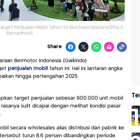
Target Penjualan Mobil Tahun Ini (Ilustrasi/Okezone/Erha A
Ramadhoni)
Share
araan Bermotor Indonesia (Gaikindo)
get
penjualan mobil
tahun ini. Hal ini lantaran angka
aikan hingga pertengahan 2025.
Te
apkan target penjualan sebesar 900.000 unit mobil
asanya sulit dicapai dengan melihat kondisi pasar
.
il secara wholesales alias distribusi dari pabrik ke
 tersebut turun 8,6 persen dibandingkan periode