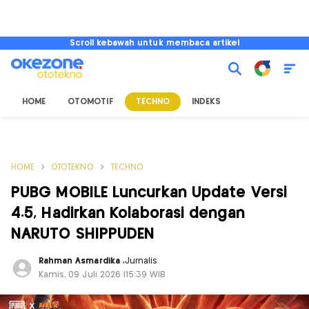
Scroll kebawah untuk membaca artikel
HOME
OTOMOTIF
TECHNO
INDEKS
HOME
OTOTEKNO
TECHNO
PUBG MOBILE Luncurkan Update Versi
4.5, Hadirkan Kolaborasi dengan
NARUTO SHIPPUDEN
Rahman Asmardika
,
Jurnalis
Kamis, 09 Juli 2026 |15:39 WIB