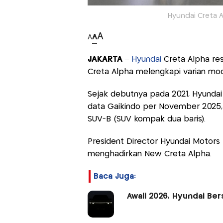
Hyundai Creta A
A
A
A
JAKARTA
–
Hyundai
Creta Alpha res
Creta Alpha melengkapi varian mode
Sejak debutnya pada 2021, Hyundai
data Gaikindo per November 2025,
SUV-B (SUV kompak dua baris).
President Director Hyundai Motors 
menghadirkan New Creta Alpha.
Baca Juga:
Awali 2026, Hyundai Ber