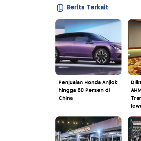
Berita Terkait
Penjualan Honda Anjlok
Diik
hingga 60 Persen di
AHM
China
Tra
lew