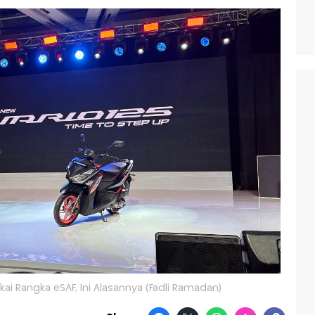
kai Rangka eSAF, Ini Alasannya (Fadli Ramadan)