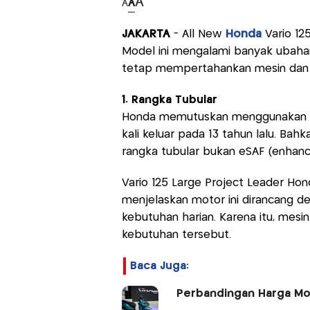
A
A
A
JAKARTA
- All New
Honda
Vario 1
Model ini mengalami banyak ubahan
tetap mempertahankan mesin dan 
1. Rangka Tubular
Honda memutuskan menggunakan me
kali keluar pada 13 tahun lalu. B
rangka tubular bukan eSAF (enhanc
Vario 125 Large Project Leader Hon
menjelaskan motor ini dirancang
kebutuhan harian. Karena itu, mes
kebutuhan tersebut.
Baca Juga:
Perbandingan Harga Mo