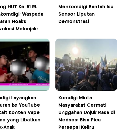
ng HUT Ke-81 RI,
Menkomdigi Bantah Isu
komdigi: Waspada
Sensor Liputan
aran Hoaks
Demonstrasi
vokasi Melonjak!
digi Layangkan
Komdigi Minta
uran ke YouTube
Masyarakat Cermati
kait Konten Vape
Unggahan Unjuk Rasa di
mo yang Libatkan
Medsos: Bisa Picu
k-Anak
Persepsi Keliru