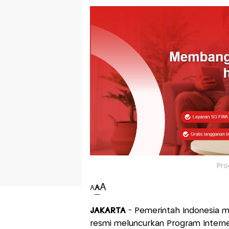
Pro
A
A
A
JAKARTA
- Pemerintah Indonesia me
resmi meluncurkan Program Intern