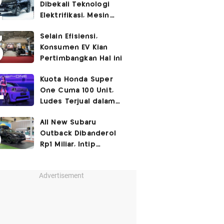
Dibekali Teknologi
Elektrifikasi, Mesin
Turbo Jadi Genset
Selain Efisiensi,
Konsumen EV Kian
Pertimbangkan Hal ini
Kuota Honda Super
One Cuma 100 Unit,
Ludes Terjual dalam
Sehari
All New Subaru
Outback Dibanderol
Rp1 Miliar, Intip
Spesifikasinya
Advertisement