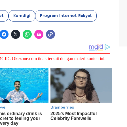
et
Komdigi
Program Internet Rakyat