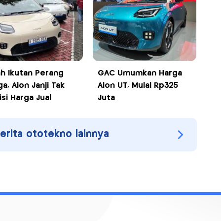
h Ikutan Perang
GAC Umumkan Harga
a, Aion Janji Tak
Aion UT, Mulai Rp325
si Harga Jual
Juta
berita ototekno lainnya