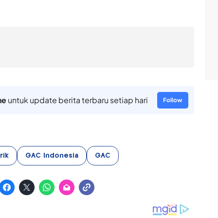
ne
untuk update berita terbaru setiap hari
Follow
rik
GAC Indonesia
GAC