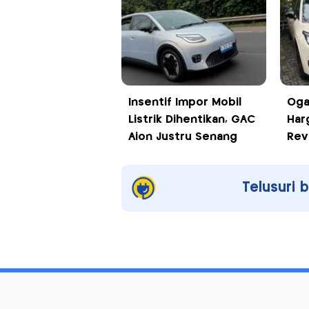
Insentif Impor Mobil
Oga
Listrik Dihentikan, GAC
Harg
Aion Justru Senang
Revi
Telusuri 