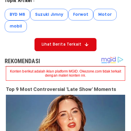
Topik Artikel :
BYD M6
Suzuki Jimny
Forwot
Motor
mobil
Lihat Berita Terkait