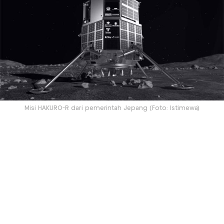
Misi HAKURO-R dari pemerintah Jepang (Foto: Istimewa)