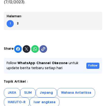
(7/12/2023).
Halaman:
1
2
Share
Follow
WhatsApp Channel Okezone
untuk
Follow
update berita terbaru setiap hari
Topik Artikel :
JAXA
SLIM
Jepang
Wahana Antariksa
HAKUTO-R
luar angkasa