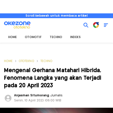
Scroll kebawah untuk membaca artikel
HOME
OTOMOTIF
TECHNO
INDEKS
HOME
OTOTEKNO
TECHNO
Mengenal Gerhana Matahari Hibrida,
Fenomena Langka yang akan Terjadi
pada 20 April 2023
Anjasman Situmorang
,
Jurnalis
Senin, 10 April 2023 |06:00 WIB