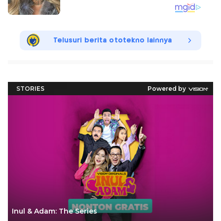
Telusuri berita ototekno lainnya