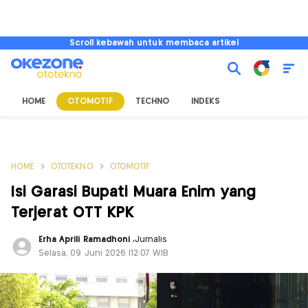
Scroll kebawah untuk membaca artikel
HOME
OTOMOTIF
TECHNO
INDEKS
HOME
OTOTEKNO
OTOMOTIF
Isi Garasi Bupati Muara Enim yang
Terjerat OTT KPK
Erha Aprili Ramadhoni
,
Jurnalis
Selasa, 09 Juni 2026 |12:07 WIB