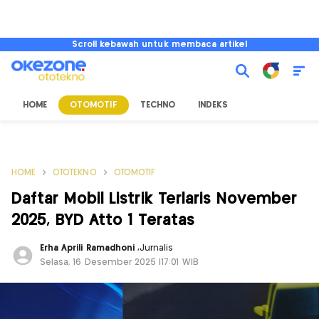
Scroll kebawah untuk membaca artikel
HOME
OTOMOTIF
TECHNO
INDEKS
HOME
OTOTEKNO
OTOMOTIF
Daftar Mobil Listrik Terlaris November
2025, BYD Atto 1 Teratas
Erha Aprili Ramadhoni
,
Jurnalis
Selasa, 16 Desember 2025 |17:01 WIB