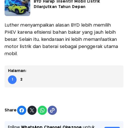
BYD Harap Insentif Mobil Listrik
Dilanjutkan Tahun Depan
Luther menyampaikan alasan BYD lebih memilih
PHEV karena efisiensi bahan bakar yang jauh lebih
besar. Selain itu, kendaraan ini lebih memanfaatkan
motor listrik dan baterai sebagai penggerak utama
mobil.
Halaman:
1
2
Share
Follow
WhatsApp Channel Okezone
untuk