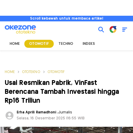
Scroll kebawah untuk membaca artikel
HOME
OTOMOTIF
TECHNO
INDEKS
HOME
OTOTEKNO
OTOMOTIF
Usai Resmikan Pabrik, VinFast
Berencana Tambah Investasi hingga
Rp16 Triliun
Erha Aprili Ramadhoni
,
Jurnalis
Selasa, 16 Desember 2025 |16:55 WIB