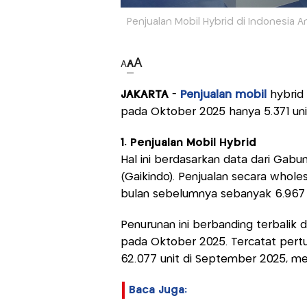
Penjualan Mobil Hybrid di Indonesia A
A
A
A
JAKARTA
-
Penjualan mobil
hybrid 
pada Oktober 2025 hanya 5.371 uni
1. Penjualan Mobil Hybrid
Hal ini berdasarkan data dari Gabu
(Gaikindo). Penjualan secara wholes
bulan sebelumnya sebanyak 6.967 u
Penurunan ini berbanding terbalik 
pada Oktober 2025. Tercatat pertu
62.077 unit di September 2025, me
Baca Juga: