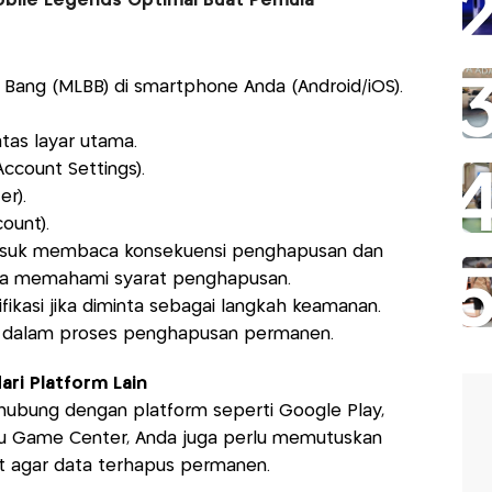
obile Legends Optimal Buat Pemula
 Bang (MLBB) di smartphone Anda (Android/iOS).
atas layar utama.
count Settings).
er).
ount).
ermasuk membaca konsekuensi penghapusan dan
da memahami syarat penghapusan.
fikasi jika diminta sebagai langkah keamanan.
an dalam proses penghapusan permanen.
ri Platform Lain
hubung dengan platform seperti Google Play,
tau Game Center, Anda juga perlu memutuskan
ut agar data terhapus permanen.