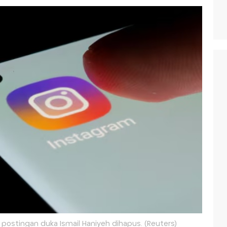
a postingan duka Ismail Haniyeh dihapus. (Reuters)