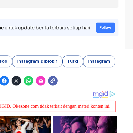
ne
untuk update berita terbaru setiap hari
Follow
sos
Instagram Diblokir
Turki
Instagram