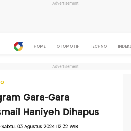
Advertisement
HOME
OTOMOTIF
TECHNO
INDEK
Advertisement
NO
agram Gara-Gara
smail Haniyeh Dihapus
is-Sabtu, 03 Agustus 2024 |12:32 WIB