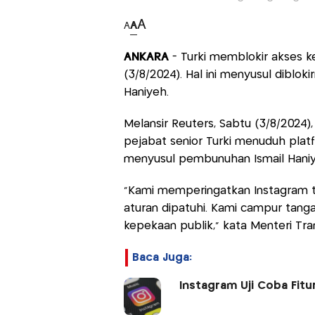
A
A
A
ANKARA
- Turki memblokir akses k
(3/8/2024). Hal ini menyusul diblo
Haniyeh.
Melansir Reuters, Sabtu (3/8/2024)
pejabat senior Turki menuduh pla
menyusul pembunuhan Ismail Haniy
"Kami memperingatkan Instagram t
aturan dipatuhi. Kami campur tan
kepekaan publik," kata Menteri Tran
Baca Juga:
Instagram Uji Coba Fitur