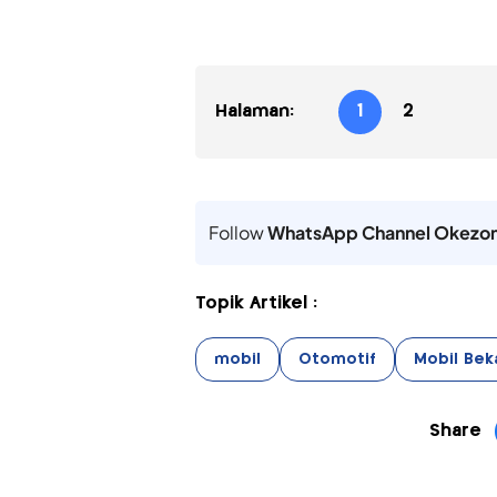
Halaman:
1
2
Follow
WhatsApp Channel Okezo
Topik Artikel :
mobil
Otomotif
Mobil Bek
Share