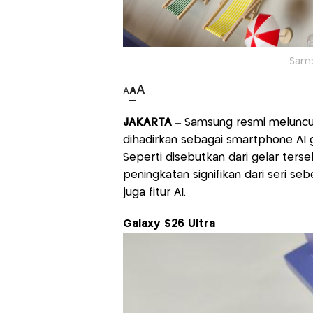
Sams
A
A
A
JAKARTA
– Samsung resmi meluncur
dihadirkan sebagai smartphone AI ge
Seperti disebutkan dari gelar ters
peningkatan signifikan dari seri se
juga fitur AI.
Galaxy S26 Ultra