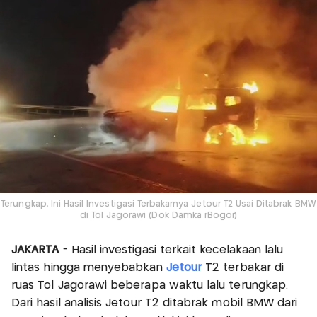
Terungkap, Ini Hasil Investigasi Terbakarnya Jetour T2 Usai Ditabrak BMW
di Tol Jagorawi (Dok Damka rBogor)
JAKARTA
- Hasil investigasi terkait kecelakaan lalu
lintas hingga menyebabkan
Jetour
T2 terbakar di
ruas Tol Jagorawi beberapa waktu lalu terungkap.
Dari hasil analisis Jetour T2 ditabrak mobil BMW dari