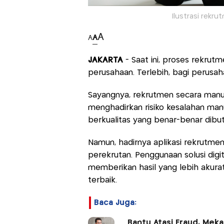
Ilustrasi rekru
A
A
A
JAKARTA
- Saat ini, proses rekru
perusahaan. Terlebih, bagi perus
Sayangnya, rekrutmen secara manu
menghadirkan risiko kesalahan manu
berkualitas yang benar-benar dibu
Namun, hadirnya aplikasi rekrut
perekrutan. Penggunaan solusi dig
memberikan hasil yang lebih akura
terbaik.
Baca Juga:
Bantu Atasi Fraud, Meka