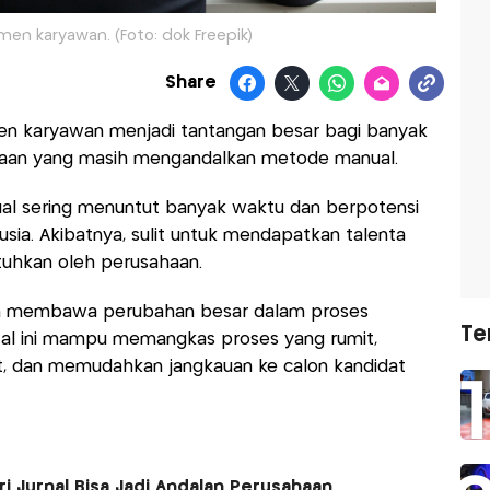
tmen karyawan. (Foto: dok Freepik)
Share
tmen karyawan menjadi tantangan besar bagi banyak
ahaan yang masih mengandalkan metode manual.
al sering menuntut banyak waktu dan berpotensi
sia. Akibatnya, sulit untuk mendapatkan talenta
tuhkan oleh perusahaan.
men membawa perubahan besar dalam proses
Te
ital ini mampu memangkas proses yang rumit,
t, dan memudahkan jangkauan ke calon kandidat
ri Jurnal Bisa Jadi Andalan Perusahaan