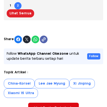
1
2
Lihat Semua
Share
Follow
WhatsApp Channel Okezone
untuk
Follow
update berita terbaru setiap hari
Topik Artikel :
China-Korsel
Lee Jae Myung
Xi Jinping
Xiaomi 15 Ultra