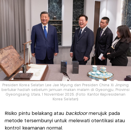
Presiden Korea Selatan Lee Jae Myung dan Presiden China Xi Jinping
bertukar hadiah sebelum jamuan makan malam di Gyeongju, Provinsi
Gyeongsang Utara, 1 November 2025. (Foto: Kantor Kepresidenan
Korea Selatan)
Risiko pintu belakang atau
backdoor
merujuk pada
metode tersembunyi untuk melewati otentikasi atau
kontrol keamanan normal.