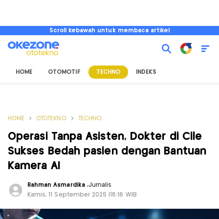
Scroll kebawah untuk membaca artikel
HOME
OTOMOTIF
TECHNO
INDEKS
HOME
OTOTEKNO
TECHNO
Operasi Tanpa Asisten, Dokter di Cile
Sukses Bedah pasien dengan Bantuan
Kamera AI
Rahman Asmardika
,
Jurnalis
Kamis, 11 September 2025 |18:16 WIB