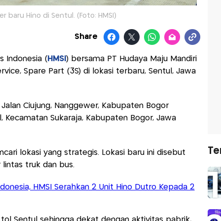
r baru Hino di Sentul. (Foto: HMSI)
Share
s Indonesia (
HMSI
) bersama PT Hudaya Maju Mandiri
ice, Spare Part (3S) di lokasi terbaru, Sentul, Jawa
 Jalan Ciujung, Nanggewer, Kabupaten Bogor
ul, Kecamatan Sukaraja, Kabupaten Bogor, Jawa
Te
ari lokasi yang strategis. Lokasi baru ini disebut
lintas truk dan bus.
ndonesia, HMSI Serahkan 2 Unit Hino Dutro Kepada 2
tol Sentul sehingga dekat dengan aktivitas pabrik,