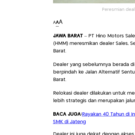
Peresmian deale
A
A
A
JAWA BARAT
– PT Hino Motors Sale
(HMM) meresmikan dealer Sales, Serv
Barat.
Dealer yang sebelumnya berada di
berpindah ke Jalan Alternatif Sent
Barat.
Relokasi dealer dilakukan untuk menc
lebih strategis dan merupakan jalur 
BACA JUGA:
Rayakan 40 Tahun di I
SMK di Jateng
Dealer ini juga dekat dengan akses 