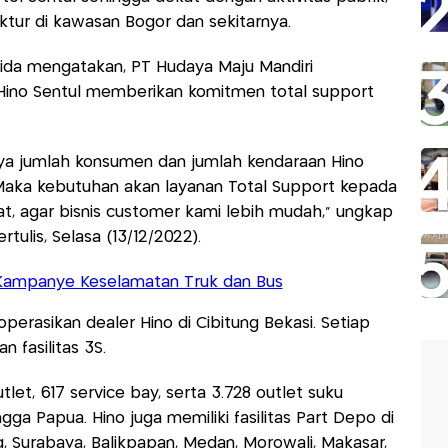
ktur di kawasan Bogor dan sekitarnya.
ida mengatakan, PT Hudaya Maju Mandiri
ino Sentul memberikan komitmen total support
nya jumlah konsumen dan jumlah kendaraan Hino
 Maka kebutuhan akan layanan Total Support kepada
t, agar bisnis customer kami lebih mudah,” ungkap
ulis, Selasa (13/12/2022).
Kampanye Keselamatan Truk dan Bus
erasikan dealer Hino di Cibitung Bekasi. Setiap
n fasilitas 3S.
utlet, 617 service bay, serta 3.728 outlet suku
ga Papua. Hino juga memiliki fasilitas Part Depo di
g, Surabaya, Balikpapan, Medan, Morowali, Makasar,