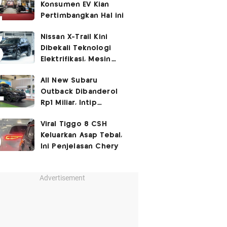
Konsumen EV Kian
Pertimbangkan Hal ini
Nissan X-Trail Kini
Dibekali Teknologi
Elektrifikasi, Mesin
Turbo Jadi Genset
All New Subaru
Outback Dibanderol
Rp1 Miliar, Intip
Spesifikasinya
Viral Tiggo 8 CSH
Keluarkan Asap Tebal,
Ini Penjelasan Chery
Advertisement