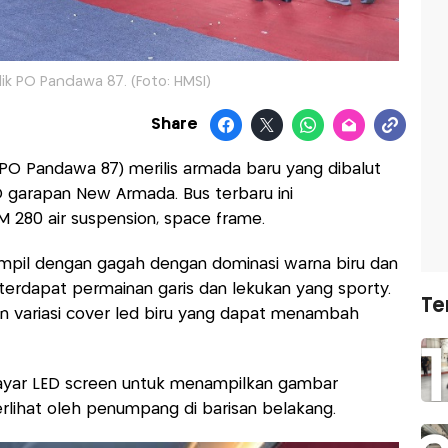
ik PO Pandawa 87. (Foto: HMSI)
Share
PO Pandawa 87) merilis armada baru yang dibalut
 garapan New Armada. Bus terbaru ini
 280 air suspension, space frame.
pil dengan gagah dengan dominasi warna biru dan
u terdapat permainan garis dan lekukan yang sporty.
Te
n variasi cover led biru yang dapat menambah
layar LED screen untuk menampilkan gambar
rlihat oleh penumpang di barisan belakang.