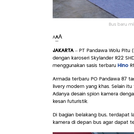
Bus baru mil
A
A
A
JAKARTA
– PT Pandawa Wolu Pitu (
dengan karoseri Skylander R22 SHD
menggunakan sasis terbaru
Hino
RM
Armada terbaru PO Pandawa 87 tam
livery modern yang khas. Selain it
Adanya desain spion kamera denga
kesan futuristik.
Di bagian belakang bus, terdapat 
kamera di depan bus agar dapat te