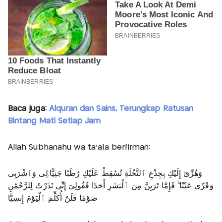
Baca juga:
Alquran dan Sains, Terungkap Ratusan
Bintang Mati Setiap Jam
Allah Subhanahu wa ta’ala berfirman:
وَهُزِّىٓ إِلَيْكِ بِجِذْعِ ٱلنَّخْلَةِ تُسَٰقِطْ عَلَيْكِ رُطَبًا جَنِيًّا.لِى وَٱشْرَبِى
وَقَرِّى عَيْنًا ۖ فَإِمَّا تَرَيِنَّ مِنَ ٱلْبَشَرِ أَحَدًا فَقُولِىٓ إِنِّى نَذَرْتُ لِلرَّحْمَٰنِ
صَوْمًا فَلَنْ أُكَلِّمَ ٱلْيَوْمَ إِنسِيًّا