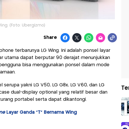
ing. (Foto: Ubergizmo)
Share
one terbarunya LG Wing. Ini adalah ponsel layar
yar utama dapat berputar 90 derajat menunjukkan
a pengguna bisa menggunakan ponsel dalam mode
samaan.
l serupa yakni LG V50, LG G8x, LG V60, dan LG
Te
ase dual-display optional yang relatif besar dan
urang portabel serta dapat dikantongi.
ne
Layar Ganda "T" Bernama Wing