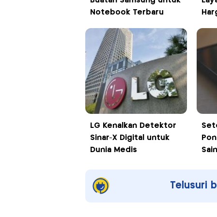
Buatan Samsung untuk
Lay
Notebook Terbaru
Harg
LG Kenalkan Detektor
Set
Sinar-X Digital untuk
Pon
Dunia Medis
Sai
Telusuri 