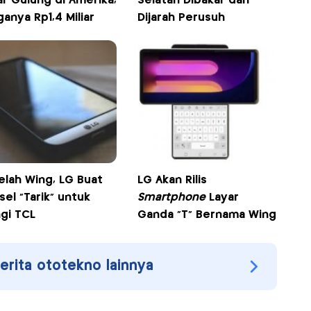
ar Gulung di Amerika,
Selatan Dibakar dan
anya Rp1,4 Miliar
Dijarah Perusuh
elah Wing, LG Buat
LG Akan Rilis
sel "Tarik" untuk
Smartphone
Layar
ngi TCL
Ganda "T" Bernama Wing
berita ototekno lainnya