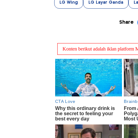
LG Wing
LG Layar Ganda
L
Share