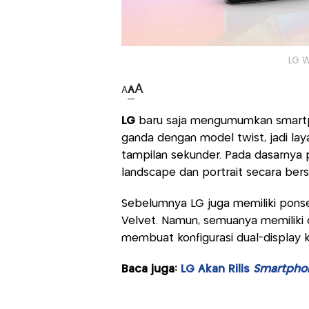
LG W
A
A
A
LG
baru saja mengumumkan smartph
ganda dengan model twist, jadi la
tampilan sekunder. Pada dasarny
landscape dan portrait secara ber
Sebelumnya LG juga memiliki ponse
Velvet. Namun, semuanya memiliki c
membuat konfigurasi dual-display k
Baca juga:
LG Akan Rilis
Smartpho