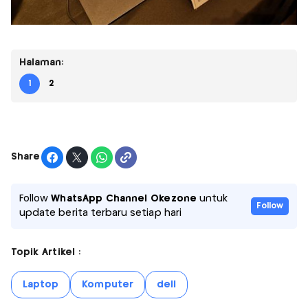
Halaman:
1
2
Share
Follow
WhatsApp Channel Okezone
untuk
Follow
update berita terbaru setiap hari
Topik Artikel :
Laptop
Komputer
dell